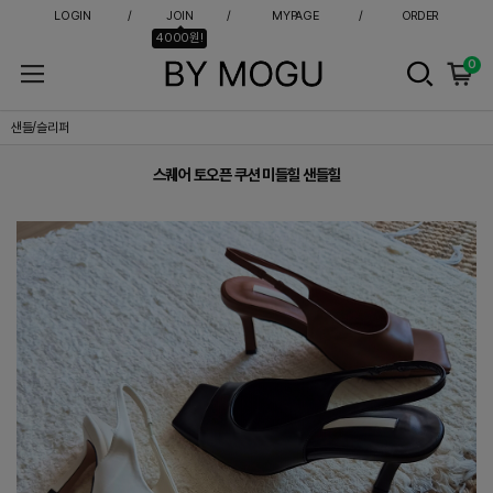
LOGIN
JOIN
MYPAGE
ORDER
4000원!
0
스퀘어 토오픈 쿠션 미들힐 샌들힐
샌들/슬리퍼
스퀘어 토오픈 쿠션 미들힐 샌들힐