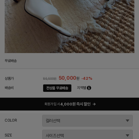
무료배송
50,000
-42%
상품가
원
85,500원
배송비
지역별
전상품 무료배송
4,000원 즉시 할인
→
회원가입 시
COLOR
SIZE