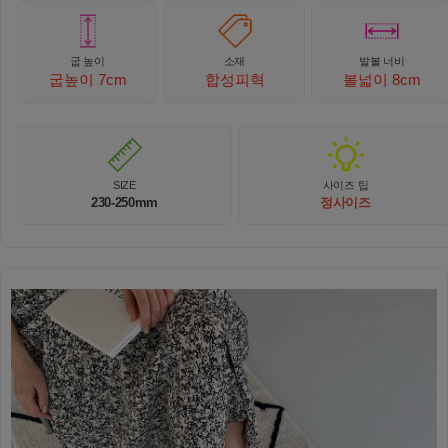
굽 높이
소재
발볼 너비
굽높이 7
cm
합성피혁
볼넓이 8cm
SIZE
사이즈 팁
230-250mm
정사이즈