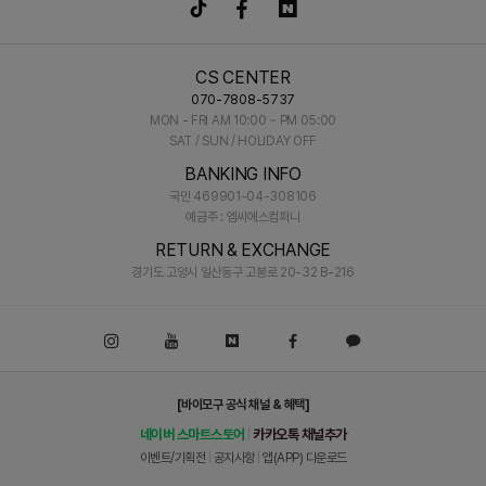
CS CENTER
070-7808-5737
MON - FRI AM 10:00 ~ PM 05:00
SAT / SUN / HOLIDAY OFF
BANKING INFO
국민 469901-04-308106
예금주 : 엠씨에스컴퍼니
RETURN & EXCHANGE
경기도 고양시 일산동구 고봉로 20-32 B-216
[바이모구 공식 채널 & 혜택]
네이버 스마트스토어
카카오톡 채널추가
|
이벤트/기획전
|
공지사항
|
앱(APP) 다운로드