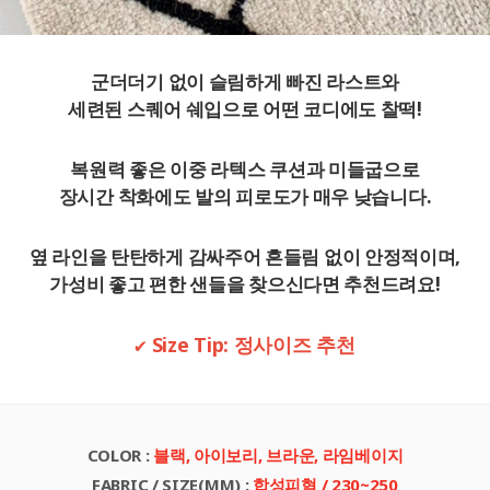
군더더기 없이 슬림하게 빠진 라스트와
세련된 스퀘어 쉐입으로 어떤 코디에도 찰떡!
복원력 좋은 이중 라텍스 쿠션
과 미들굽으로
장시간 착화에도 발의 피로도가 매우 낮습니다.
옆 라인을 탄탄하게 감싸주어 흔들림 없이 안정적이며,
가성비 좋고 편한 샌들을 찾으신다면 추천드려요!
✔ Size Tip: 정사이즈 추천
COLOR
:
블랙, 아이보리, 브라운, 라임베이지
FABRIC / SIZE(MM)
:
합성피혁 / 230~250