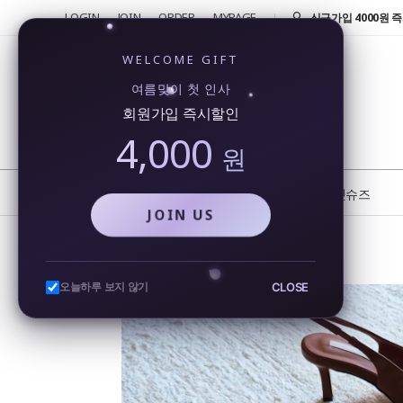
LOGIN
JOIN
ORDER
MYPAGE
반품 및 교환 신청시 
4000원!
신규가입 4000원 즉
WELCOME GIFT
회원가입시 4000원
여름맞이 첫 인사
행...
회원가입 즉시할인
카카오톡을 통해 실시
4,000
비...
원
또 오셨네요!! 단골 
반품 및 교환 신청시 
NEW
BEST
플랫슈즈
JOIN US
스퀘어 토오픈 쿠션 미들힐 샌들힐
CLOSE
오늘하루 보지 않기