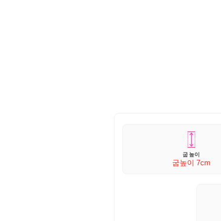
굽 높이
굽높이 7
cm