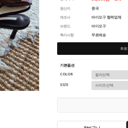
원산지
중국
제조사
바이모구 협력업체
브랜드
바이모구
특이사항
무료배송
회원
기본옵션
COLOR
SIZE
장바구니