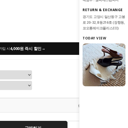
RETURN & EXCHANGE
경기도 고양시 일산동구 고봉
로 20-32, B동216호 (장항동,
코오롱레이크폴리스III)
TODAY VIEW
4,000원 즉시 할인
→
가입 시
0
원
총 상품 금액
구매하기
관심상품