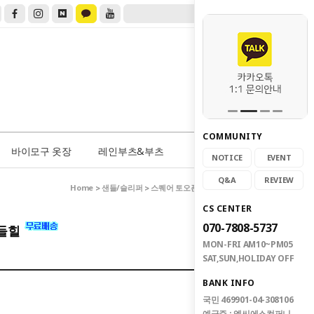
COMMUNITY
0
바이모구 옷장
레인부츠&부츠
NOTICE
EVENT
Q&A
REVIEW
Home
샌들/슬리퍼
>
> 스퀘어 토오픈 쿠션 미들힐 샌들힐
CS CENTER
070-7808-5737
샌들힐
MON-FRI AM10~PM05
SAT,SUN,HOLIDAY OFF
BANK INFO
국민 469901-04-308106
예금주 : 엠씨에스컴퍼니