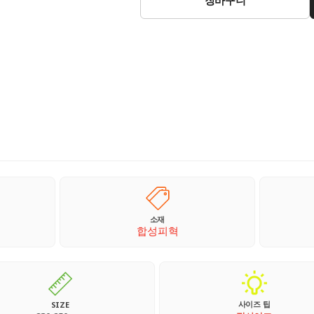
소재
합성피혁
사이즈 팁
SIZE