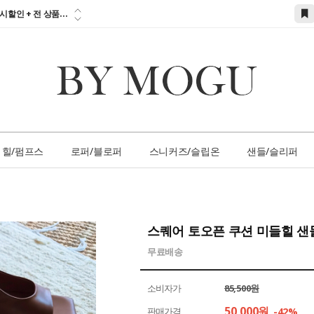
참고하세요!!!...
시할인 + 전 상품...
 즉시할인 쿠폰 발
간 1:1 상담 서
손님 서비스 쿠폰...
참고하세요!!!...
힐/펌프스
로퍼/블로퍼
스니커즈/슬립온
샌들/슬리퍼
스퀘어 토오픈 쿠션 미들힐 
무료배송
소비자가
85,500원
50,000
원
판매가격
-42%