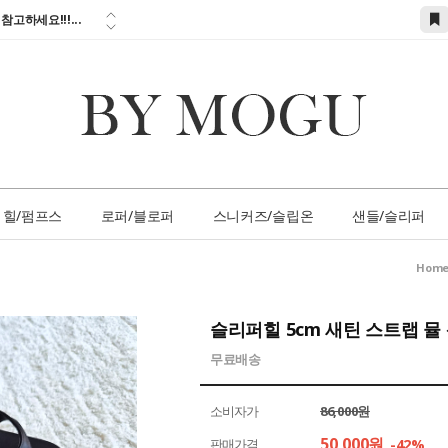
참고하세요!!!...
시할인 + 전 상품...
 즉시할인 쿠폰 발
간 1:1 상담 서
손님 서비스 쿠폰...
참고하세요!!!...
힐/펌프스
로퍼/블로퍼
스니커즈/슬립온
샌들/슬리퍼
Hom
슬리퍼힐 5cm 새틴 스트랩 뮬
무료배송
소비자가
86,000원
50,000
원
판매가격
-42%