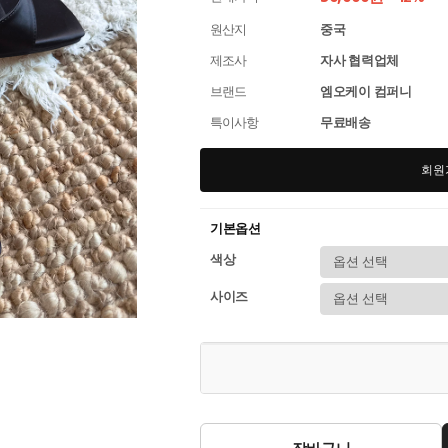
원산지
중국
제조사
자사 협력업체
브랜드
엠오케이 컴퍼니
특이사항
무료배송
회원
기본옵션
색상
사이즈
장바구니