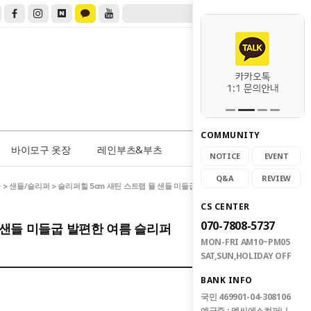
COMMUNITY
0
바이모구 옷장
레인부츠&부츠
NOTICE
EVENT
Q&A
REVIEW
e
샌들/슬리퍼
>
> 슬리퍼힐 5cm 새틴 스트랩 뮬 샌들 미들굽 발편한 여름 슬리퍼
CS CENTER
070-7808-5737
 샌들 미들굽 발편한 여름 슬리퍼
MON-FRI AM10~PM05
SAT,SUN,HOLIDAY OFF
BANK INFO
국민 469901-04-308106
예금주 : 엠씨에스컴퍼니