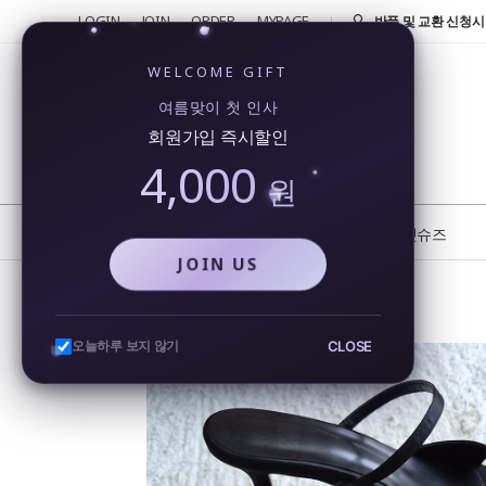
LOGIN
JOIN
ORDER
MYPAGE
반품 및 교환 신청시 
4000원!
신규가입 4000원 즉
WELCOME GIFT
회원가입시 4000원
여름맞이 첫 인사
행...
회원가입 즉시할인
카카오톡을 통해 실시
4,000
비...
원
또 오셨네요!! 단골 
반품 및 교환 신청시 
NEW
BEST
플랫슈즈
JOIN US
슬리퍼힐 5cm 새틴 스트랩 뮬 샌들 미들굽 발편한 여름 슬리퍼
CLOSE
오늘하루 보지 않기