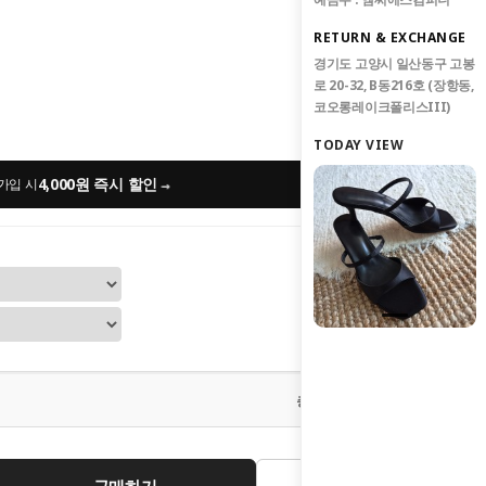
RETURN & EXCHANGE
경기도 고양시 일산동구 고봉
로 20-32, B동216호 (장항동,
코오롱레이크폴리스III)
TODAY VIEW
4,000원 즉시 할인
→
가입 시
0
원
총 상품 금액
구매하기
관심상품