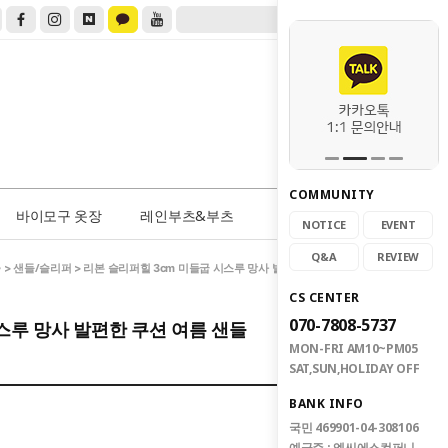
COMMUNITY
0
바이모구 옷장
레인부츠&부츠
NOTICE
EVENT
Q&A
REVIEW
e
샌들/슬리퍼
>
> 리본 슬리퍼힐 3cm 미들굽 시스루 망사 발편한 쿠션 여름 샌들
CS CENTER
070-7808-5737
스루 망사 발편한 쿠션 여름 샌들
MON-FRI AM10~PM05
SAT,SUN,HOLIDAY OFF
BANK INFO
국민 469901-04-308106
예금주 : 엠씨에스컴퍼니