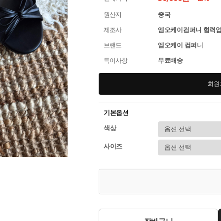
원산지
중국
제조사
엠오케이컴퍼니 협력
브랜드
엠오케이 컴퍼니
특이사항
무료배송
회원
기본옵션
색상
사이즈
장바구니