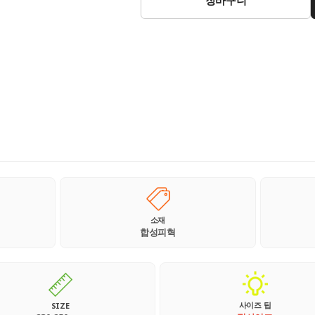
소재
합성피혁
사이즈 팁
SIZE