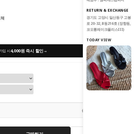
RETURN & EXCHANGE
경기도 고양시 일산동구 고봉
업체
로 20-32, B동216호 (장항동,
코오롱레이크폴리스III)
TODAY VIEW
4,000원 즉시 할인
→
가입 시
0
원
총 상품 금액
구매하기
관심상품