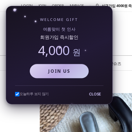
LOGIN
JOIN
ORDER
MYPAGE
반품 및 교환 신청시 
4000원!
신규가입 4000원 즉
WELCOME GIFT
회원가입시 4000원
여름맞이 첫 인사
행...
회원가입 즉시할인
카카오톡을 통해 실시
4,000
비...
원
또 오셨네요!! 단골 
반품 및 교환 신청시 
NEW
BEST
플랫슈즈
JOIN US
리본 슬리퍼힐 3cm 미들굽 시스루 망사 발편한 쿠션 여름 샌들
CLOSE
오늘하루 보지 않기