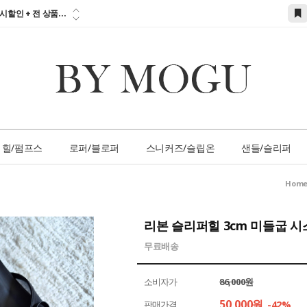
참고하세요!!!...
시할인 + 전 상품...
 즉시할인 쿠폰 발
간 1:1 상담 서
손님 서비스 쿠폰...
참고하세요!!!...
힐/펌프스
로퍼/블로퍼
스니커즈/슬립온
샌들/슬리퍼
Hom
리본 슬리퍼힐 3cm 미들굽 시
무료배송
소비자가
86,000원
50,000
원
판매가격
-42%