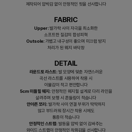
제작되어 압박감 없이 안정적인 핏을 선사합니다
FABRIC
Upper:
발가락 사이 자극을 최소화한
소프트한 질감의 합성피혁
Outsole:
가볍고 내구성이 좋으며 미끄럼 방지
처리가 된 웨지 바닥창
DETAIL
라운드토 라스트:
발 모양에 맞춘 자연스러운
곡선 라스트를 사용하여 착용 시
이물감이 적고 편안합니다
5cm 미들힐 웨지:
안정적인 웨지힐 설계로 다리 라인을
살려주며 보행 시 흔들림이 적습니다
안아픈 쪼리:
발가락 사이 연결 부위가 딱딱하지
않고 부드러워 장시간 착용 시에도
통증이 적습니다
안정적인 스트랩:
발등을 압박 없이 감싸주는
와이드 스트랩이 안정적인 착화감을 선사합니다