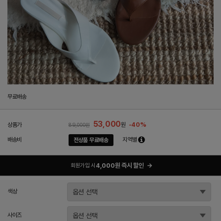
무료배송
53,000
-40%
상품가
원
89,000원
배송비
지역별
전상품 무료배송
4,000원 즉시 할인
→
회원가입 시
색상
사이즈