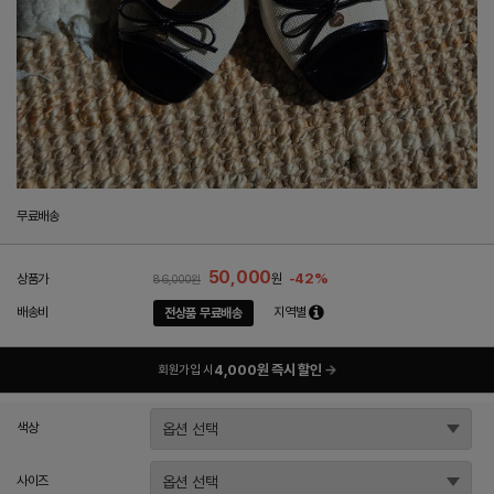
무료배송
50,000
-42%
상품가
원
86,000원
배송비
지역별
전상품 무료배송
4,000원 즉시 할인
→
회원가입 시
색상
사이즈