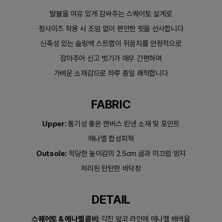
발볼을 여유 있게 감싸주는 스퀘어토 설계로
정사이즈 착용 시 조임 없이 편안한 핏을 선사합니다
신축성 있는 슬링백 스트랩이 뒤꿈치를 안정적으로
잡아주어 신고 벗기가 매우 간편하며
가벼운 소재감으로 하루 종일 쾌적합니다
FABRIC
Upper:
통기성 좋은 캔버스 린넨 소재 및 포인트
에나멜 합성피혁
Outsole:
적당한 높이감의 2.5cm 굽과 미끄럼 방지
처리된 탄탄한 바닥창
DETAIL
스퀘어토 & 에나멜 콤비:
각진 앞코 라인에 에나멜 배색을