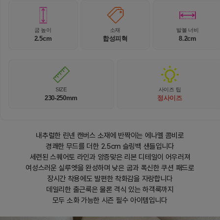
굽 높이
소재
발볼 너비
2.5cm
합성피혁
8.2cm
SIZE
사이즈 팁
230-250mm
정사이즈
내추럴한 린넨 캔버스 소재에 반짝이는 에나멜 콤비로
경쾌한 무드를 더한 2.5cm 슬링백 샌들입니다
세련된 스퀘어토 라인과 앙증맞은 리본 디테일이 어우러져
여성스러운 실루엣을 완성하며 낮은 굽과 폭신한 쿠션 패드로
장시간 착용에도 발편한 착화감을 자랑합니다
데일리한 출근룩은 물론 격식 있는 하객룩까지
모두 소화 가능한 시즌 필수 아이템입니다