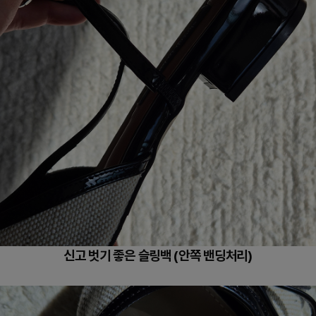
신고 벗기 좋은 슬링백 (안쪽 밴딩처리)