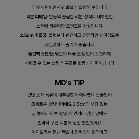
더해 세련되면서도 발볼이 슬림해 보입니다
리본 디테일:
발등의 슬림한 리본 장식이 내추럴한
소재에 러블리한 포인트를 완성합니다
2.5cm 미들굽:
플랫보다 편안하고 안정적인 높이감으로
데일리하게 즐기기 좋습니다
슬링백 스트랩:
별도의 버클 조절 없이 간편하게
착화할 수 있는 슬링백 구조로 활동성이 뛰어납니다
MD's TIP
린넨 소재 특유의 내추럴함과 에나멜의 깔끔함이
조화로운 슬링백이에요 2.5cm의 부담 없는
굽 높이라 하루 종일 서 있거나 걷는 날에도
발바닥 쿠션 덕분에 정말 편안했어요
아이보리는 린넨 팬츠나 원피스에 찰떡이고