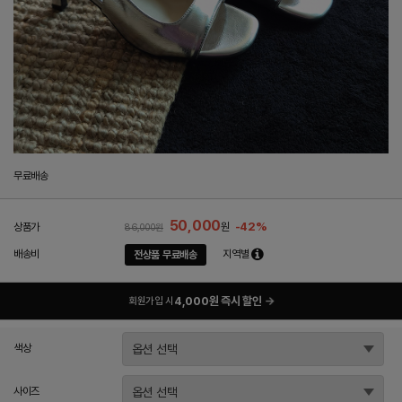
무료배송
50,000
-42%
상품가
원
86,000원
배송비
지역별
전상품 무료배송
4,000원 즉시 할인
→
회원가입 시
색상
사이즈