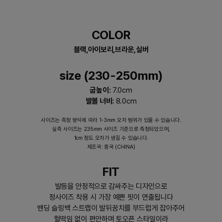
COLOR
블랙,아이보리,브라운,실버
size (230-250mm)
굽높이:
7.0cm
발볼 너비:
8.0cm
사이즈는 측정 방식에 따라 1-3mm 오차 범위가 있을 수 있습니다.
실측 사이즈는 235mm 사이즈 기준으로 측정되었으며,
1cm 정도 오차가 생길 수 있습니다.
제조국: 중국 (CHINA)
FIT
발등을 안정적으로 감싸주는 디자인으로
정사이즈 착용 시 가장 예쁜 핏이 연출됩니다
밴딩 슬링백 스트랩이 발뒤꿈치를 부드럽게 잡아주어
헐떡임 없이 편안하며 토오픈 스타일이라