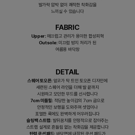
발가락 압박 없이 쾌적한 착화감을
느끼실 수 있습니다
FABRIC
Upper:
매끄럽고 관리가 용이한 합성피혁
Outsole:
미끄럼 방지 처리가 된
여름용 바닥창
DETAIL
스퀘어 토오픈:
앞코가 탁 트인 토오픈 디자인에
세련된 스퀘어 라인을 더해 발 끝까지
시원하고 모던한 무드를 선사합니다
7cm 미들힐:
적당한 높이감의 7cm 굽으로
안정적인 보행을 도와주며 셋업이나
포멀한 룩에도 완벽하게 어우러집니다
슬링백 스트랩:
발뒤꿈치를 안정적으로 잡아주는
스트랩 설계로 흔들림 없는 착화감을 제공합니다
탄력 쿠션 패드:
바닥면에 내장된 쿠션 패드가