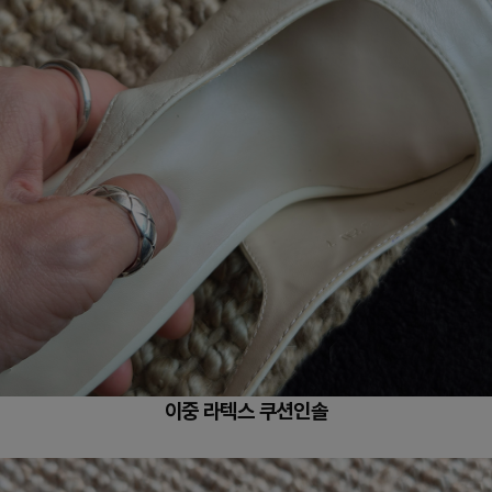
이중 라텍스 쿠션인솔