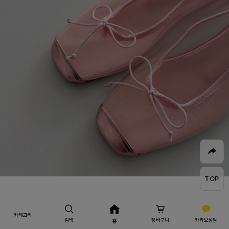
TOP
카테고리
디테일
검색
장바구니
카카오상담
홈