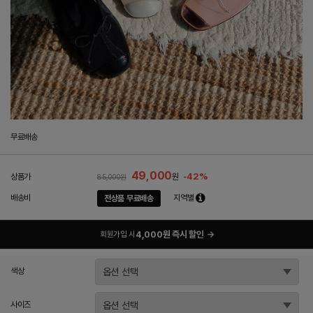
무료배송
49,000
-42%
상품가
원
85,000원
배송비
지역별
전상품 무료배송
4,000원 즉시 할인
→
회원가입 시
색상
사이즈