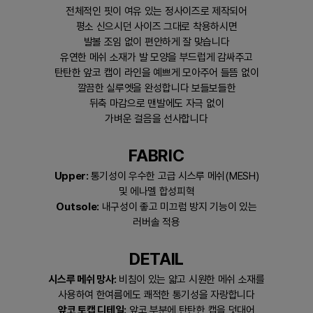
전체적인 핏이 여유 있는 정사이즈로 제작되어
평소 신으시던 사이즈 그대로 착용하시면
발볼 조임 없이 편안하게 잘 맞습니다
유연한 메쉬 소재가 발 모양을 부드럽게 감싸주고
탄탄한 앞코 캡이 라인을 예쁘게 모아주어 들뜸 없이
깔끔한 실루엣을 완성합니다 보들보들한
뒤축 마감으로 맨발에도 자극 없이
가벼운 걸음을 선사합니다
FABRIC
Upper:
통기성이 우수한 고급 시스루 메쉬(MESH)
및 에나멜 합성피혁
Outsole:
내구성이 좋고 미끄럼 방지 기능이 있는
러버솔 적용
DETAIL
시스루 메쉬 망사:
비침이 있는 얇고 시원한 메쉬 소재를
사용하여 한여름에도 쾌적한 통기성을 자랑합니다
앞코 토캡 디테일:
앞코 부분에 탄탄한 캡을 덧대어