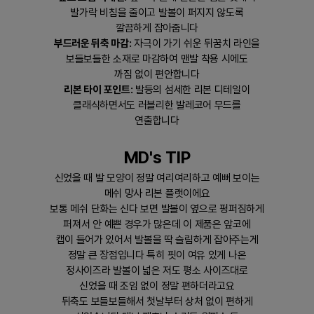
발가락 비침을 줄이고 발볼이 퍼지지 않도록
깔끔하게 잡아줍니다
부드러운 뒤축 마감:
자극이 가기 쉬운 뒤꿈치 라인을
보들보들한 소재로 마감하여 맨발 착용 시에도
까짐 없이 편안합니다
리본 타이 포인트:
발등의 섬세한 리본 디테일이
클래식하면서도 러블리한 발레코어 무드를
연출합니다
MD's TIP
신었을 때 발 모양이 정말 여리여리하고 예뻐 보이는
메쉬 망사 리본 플랫이에요
보통 메쉬 단화는 신다 보면 발볼이 옆으로 펑퍼짐하게
퍼져서 안 예쁜 경우가 많은데 이 제품은 앞코에
캡이 들어가 있어서 발볼을 딱 슬림하게 잡아주는게
정말 큰 장점입니다 특히 핏이 여유 있게 나온
정사이즈라 발볼이 넓은 저도 평소 사이즈대로
신었을 때 조임 없이 정말 편하더라고요
뒤축도 보들보들해서 첫날부터 상처 없이 편하게