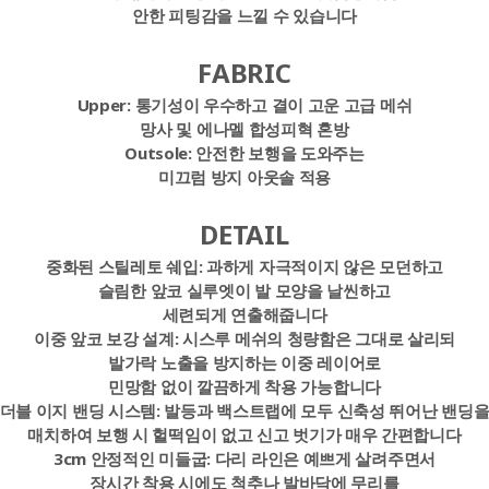
안한 피팅감을 느낄 수 있습니다
FABRIC
Upper:
통기성이 우수하고 결이 고운 고급 메쉬
망사 및 에나멜 합성피혁 혼방
Outsole:
안전한 보행을 도와주는
미끄럼 방지 아웃솔 적용
DETAIL
중화된 스틸레토 쉐입:
과하게 자극적이지 않은 모던하고
슬림한 앞코 실루엣이 발 모양을 날씬하고
세련되게 연출해줍니다
이중 앞코 보강 설계:
시스루 메쉬의 청량함은 그대로 살리되
발가락 노출을 방지하는 이중 레이어로
민망함 없이 깔끔하게 착용 가능합니다
더블 이지 밴딩 시스템:
발등과 백스트랩에 모두 신축성 뛰어난 밴딩
매치하여 보행 시 헐떡임이 없고 신고 벗기가 매우 간편합니다
3cm 안정적인 미들굽:
다리 라인은 예쁘게 살려주면서
장시간 착용 시에도 척추나 발바닥에 무리를