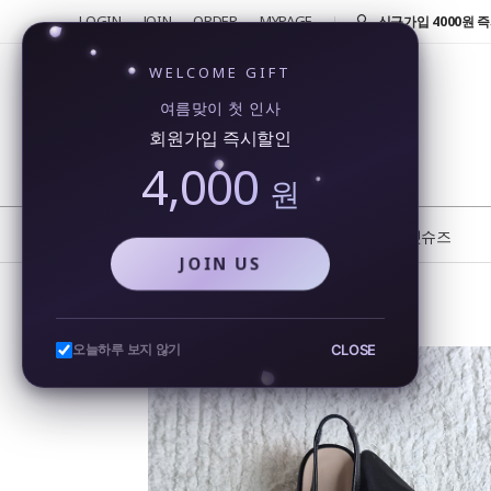
LOGIN
JOIN
ORDER
MYPAGE
반품 및 교환 신청시 
4000원!
신규가입 4000원 즉
WELCOME GIFT
회원가입시 4000원
여름맞이 첫 인사
행...
회원가입 즉시할인
카카오톡을 통해 실시
4,000
비...
원
또 오셨네요!! 단골 
반품 및 교환 신청시 
NEW
BEST
플랫슈즈
JOIN US
여름 메쉬슬링백 스틸레토 망사 슬링백힐 미들힐 시스루 샌들
CLOSE
오늘하루 보지 않기