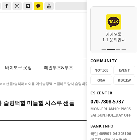
COMMUNITY
0
바이모구 옷장
레인부츠&부츠
NOTICE
EVENT
Q&A
REVIEW
e
샌들/슬리퍼
>
> 여름 메쉬슬링백 스틸레토 망사 슬링백힐 미들힐 시스루 샌들
CS CENTER
070-7808-5737
사 슬링백힐 미들힐 시스루 샌들
MON-FRI AM10~PM05
SAT,SUN,HOLIDAY OFF
BANK INFO
국민 469901-04-308106
예금주 : 엠씨에스컴퍼니