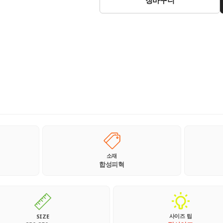
소재
합성피혁
사이즈 팁
SIZE