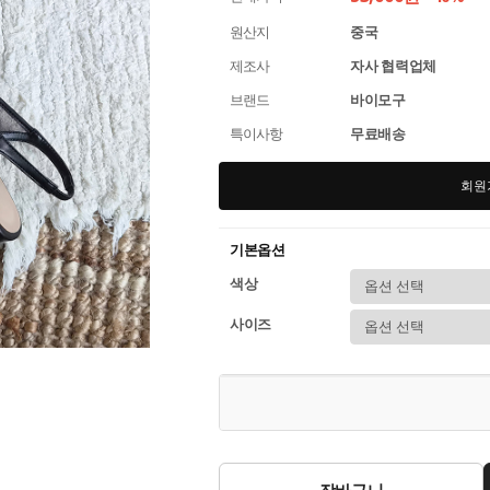
원산지
중국
제조사
자사 협력업체
브랜드
바이모구
특이사항
무료배송
회원
기본옵션
색상
사이즈
장바구니