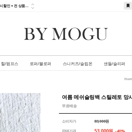
참고하세요!!!...
시할인 + 전 상품...
 즉시할인 쿠폰 발
간 1:1 상담 서
손님 서비스 쿠폰...
참고하세요!!!...
힐/펌프스
로퍼/블로퍼
스니커즈/슬립온
샌들/슬리퍼
Hom
여름 메쉬슬링백 스틸레토 망
무료배송
소비자가
89,000원
53,000
원
판매가격
-40%