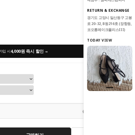
RETURN & EXCHANGE
경기도 고양시 일산동구 고봉
로 20-32, B동216호 (장항동,
코오롱레이크폴리스III)
TODAY VIEW
4,000원 즉시 할인
→
가입 시
0
원
총 상품 금액
구매하기
관심상품