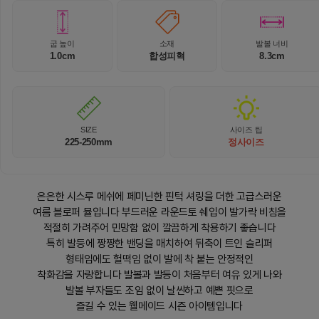
굽 높이
소재
발볼 너비
1.0cm
합성피혁
8.3cm
SIZE
사이즈 팁
225-250mm
정사이즈
은은한 시스루 메쉬에 페미닌한 핀턱 셔링을 더한 고급스러운
여름 블로퍼 뮬입니다 부드러운 라운드토 쉐입이 발가락 비침을
적절히 가려주어 민망함 없이 깔끔하게 착용하기 좋습니다
특히 발등에 짱짱한 밴딩을 매치하여 뒤축이 트인 슬리퍼
형태임에도 헐떡임 없이 발에 착 붙는 안정적인
착화감을 자랑합니다 발볼과 발등이 처음부터 여유 있게 나와
발볼 부자들도 조임 없이 날씬하고 예쁜 핏으로
즐길 수 있는 웰메이드 시즌 아이템입니다