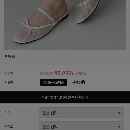
무료배송
50,000
-42%
상품가
원
86,000원
배송비
지역별
전상품 무료배송
4,000원 즉시 할인
→
회원가입 시
색상
사이즈