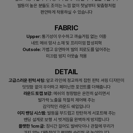
발등이 높은 분들도 조이는 느낌 없이 첫날부터 맞춤형처럼
편안하게 착용하실 수 있습니다
FABRIC
Upper:
통기성이 우수하고 까슬거림 없는 이중
네트 메쉬 망사 소재 및 프리미엄 합성피혁
Outsole:
가볍고 유연하여 발의 피로도를 덜어주는
미끄럼 방지 아웃솔 적용
DETAIL
고급스러운 핀턱 셔링:
앞코 라인에 정교하게 잡힌 핀턱 셔링 디자인이
밋밋함 없이 우아하고 페미닌한 포인트를 더해줍니다
라운드 토캡 보강:
메쉬의 청량함은 온전히 살리면서
발가락 노출을 적절히 제어해 주는
감각적인 라운드 쉐입입니다
이지 밴딩 시스템:
발등을 부드럽고 탄탄하게 서포트해 주는
밴딩 설계로 보행 시 벗겨짐을 완벽하게 방지합니다
플랫한 1cm 굽:
장시간 걸어도 발바닥이나 관절에 무리가
가지 않는 대중적이고 편안한 슬리퍼 굽 높이입니다