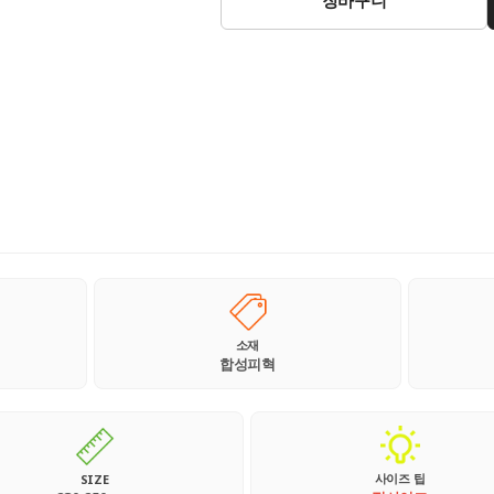
소재
합성피혁
사이즈 팁
SIZE