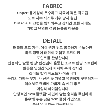
FABRIC
Upper:
통기성이 우수하고 자극이 적은 최고급
도트 자수 시스루 메쉬 망사 원단
Outsole:
미끄럼을 방지해주고 장시간 보행 시에도
가볍고 유연한 경량 논슬립 아웃솔
DETAIL
러블리 도트 자수: 메쉬 원단 위로 촘촘하게 수놓아진
하트 땡땡이 패턴이 귀엽고 트렌디한
포인트를 완성합니다
안정적인 발등 밴딩:
텐션감이 훌륭한 소프트 밴딩 스트랩이
발등을 안정감 있게 지지해 주어 장시간
걸어도 발의 피로도가 적습니다
극강의 가벼운 무게:
안 신은 듯 가볍고 유연하게 구부러지는
텍스처로 맨발에 가볍게 슥 신기 좋은
데일리 아이템입니다
안정적인 1cm 플랫굽:
지면에 닿는 충격을 폭신하게
흡수해 주는 낮은 1cm 플랫 라인으로
부담 없이 착용 가능합니다