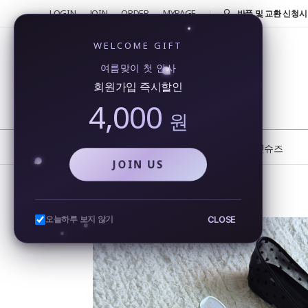
LOGIN
JOIN
ORDER
MYPAGE
반품 및 교환 신청시 
4000원!
신규가입 4000원 즉
WELCOME GIFT
회원가입시 4000원
여름맞이 첫 인사
행...
회원가입 즉시할인
카카오톡을 통해 실시
4,000
비...
원
또 오셨네요!! 단골 
반품 및 교환 신청시 
NEW
BEST
플랫슈즈
JOIN US
여름 메리제인 메쉬플랫 망사 시스루 발편한 도트 단화
CLOSE
오늘하루 보지 않기