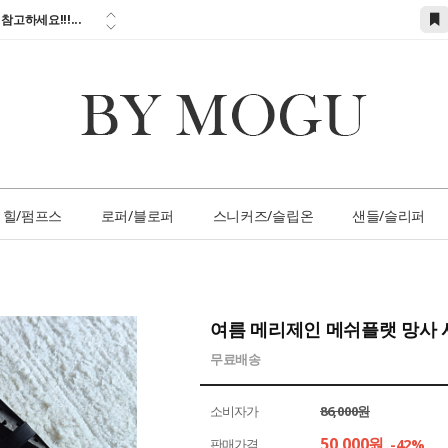
참고하세요!!!...
시할인 + 전 상품...
 즉시할인 쿠폰 발
간 1:1 상담 서
손님 서비스 쿠폰...
참고하세요!!!...
힐/펌프스
로퍼/블로퍼
스니커즈/슬립온
샌들/슬리퍼
여름 메리제인 메쉬플랫 망사 
무료배송
소비자가
86,000원
50,000
원
판매가격
-42%