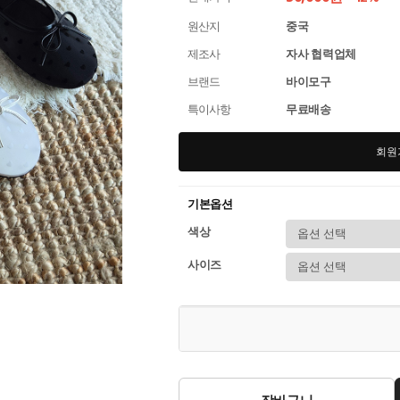
원산지
중국
제조사
자사 협력업체
브랜드
바이모구
특이사항
무료배송
회원
기본옵션
색상
사이즈
장바구니