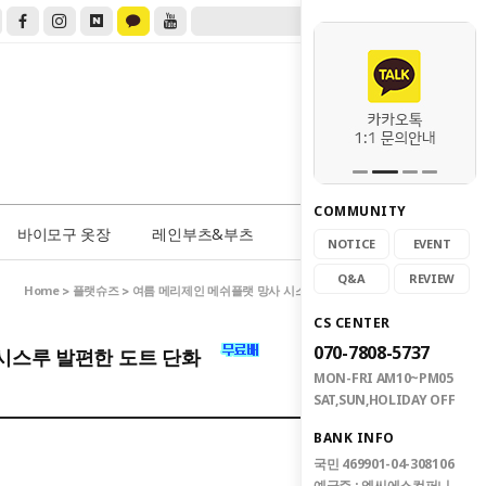
COMMUNITY
0
바이모구 옷장
레인부츠&부츠
NOTICE
EVENT
Q&A
REVIEW
Home
플랫슈즈
>
> 여름 메리제인 메쉬플랫 망사 시스루 발편한 도트 단화
CS CENTER
070-7808-5737
시스루 발편한 도트 단화
MON-FRI AM10~PM05
SAT,SUN,HOLIDAY OFF
BANK INFO
국민 469901-04-308106
예금주 : 엠씨에스컴퍼니