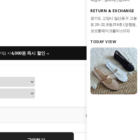
RETURN & EXCHANGE
경기도 고양시 일산동구 고봉
로 20-32, B동216호 (장항동,
코오롱레이크폴리스III)
TODAY VIEW
4,000원 즉시 할인
→
가입 시
0
원
총 상품 금액
구매하기
관심상품