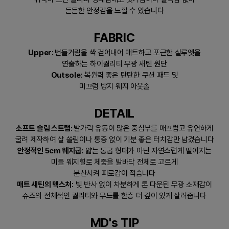
든든한 안정감을 느낄 수 있습니다
FABRIC
Upper:
번들거림을 싹 걷어내어 매트하고 포근한 실루엣을
연출하는 하이퀄리티 무광 새틴 원단
Outsole:
복원력 좋은 탄탄한 쿠션 패드 및
미끄럼 방지 웨지 아웃솔
DETAIL
소프트 슬림 스트랩:
발가락 유동이 많은 중심부를 매끄럽고 유연하게
굴려 제작하여 살 쓸림이나 통증 없이 기분 좋은 터치감만 남겼습니다
안정적인 5cm 웨지굽:
얇는 통굽 형태가 아닌 자연스럽게 떨어지는
미들 웨지힐로 체중을 발바닥 전체로 고르게
분산시켜 피로감이 적습니다
매트 새틴의 텍스처:
빛 반사 없이 차분하게 톤 다운된 무광 소재감이
슈즈의 전체적인 퀄리티와 무드를 한층 더 깊이 있게 살려줍니다
MD's TIP