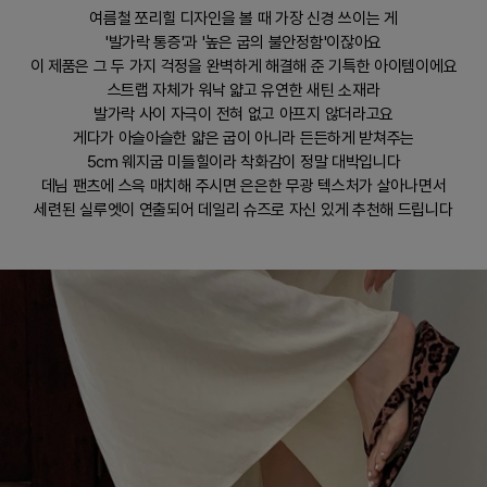
여름철 쪼리힐 디자인을 볼 때 가장 신경 쓰이는 게
'발가락 통증'과 '높은 굽의 불안정함'이잖아요
이 제품은 그 두 가지 걱정을 완벽하게 해결해 준 기특한 아이템이에요
스트랩 자체가 워낙 얇고 유연한 새틴 소재라
발가락 사이 자극이 전혀 없고 아프지 않더라고요
게다가 아슬아슬한 얇은 굽이 아니라 든든하게 받쳐주는
5cm 웨지굽 미들힐이라 착화감이 정말 대박입니다
데님 팬츠에 스윽 매치해 주시면 은은한 무광 텍스처가 살아나면서
세련된 실루엣이 연출되어 데일리 슈즈로 자신 있게 추천해 드립니다