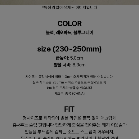
*​특정 라벨이 삭제된 이미지입니다
COLOR
블랙, 레오파드, 블루그레이
size (230-250mm)
굽높이:
5.0cm
발볼 너비:
8.3cm
사이즈는 측정 방식에 따라 1-3mm 오차 범위가 있을 수 있습니다.
실측 사이즈는 235mm 사이즈 기준으로 측정되었으며,
1cm 정도 오차가 생길 수 있습니다.
제조국: 중국 (CHINA)
FIT
정사이즈로 제작되어 발볼 라인을 들뜸 없이 매끄럽게
감싸주는 슬림 핏입니다 탄탄하게 중심을 잡아주는 웨지 아웃솔과
발등을 부드럽게 감싸는 소프트 스트랩이 어우러져,
뒤축이 트인 슬리퍼 형태임에도 벗겨짐이나 헐떡임 없이