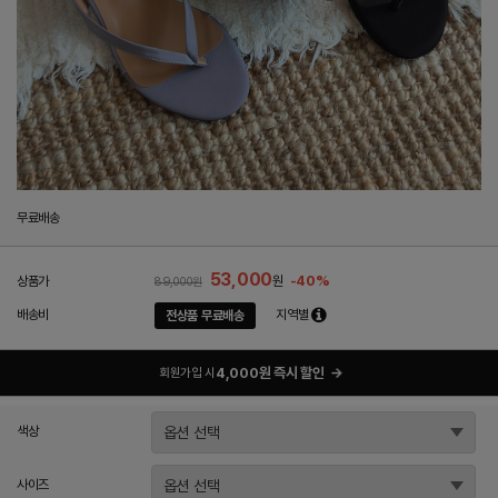
무료배송
53,000
-40%
상품가
원
89,000원
배송비
지역별
전상품 무료배송
4,000원 즉시 할인
→
회원가입 시
색상
사이즈