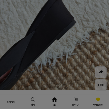
TOP
안정적인 5cm 웨지굽 미들힐
카테고리
검색
장바구니
카카오상담
홈