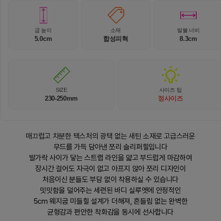
굽 높이
소재
발볼 너비
5.0cm
합성피혁
8.3cm
SIZE
사이즈 팁
230-250mm
정사이즈
매끄럽고 차분한 텍스처의 광택 없는 새틴 소재로 고급스러운
무드를 가득 담아낸 쪼리 슬리퍼힐입니다
발가락 사이가 닿는 스트랩 라인을 얇고 부드럽게 마감하여
장시간 걸어도 자극이 없고 아프지 않아 쪼
리 디자인이
처음이신 분들도 부담 없이 착용하실 수 있습니다
밋밋함을 덜어주는 세련된 바디 실루엣에 안정적인
5cm 웨지굽 미들힐 설계가 더해져, 흔들림 없는 완벽한
균형감과 편안한 착화감을 동시에 선사합니다