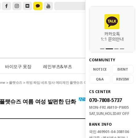
COMMUNITY
0
바이모구 옷장
레인부츠&부츠
NOTICE
EVENT
Q&A
REVIEW
ome
플랫슈즈
>
> 위빙 짜임 네트 망사 메리제인 플랫슈즈 여름 여성 발편한 단화
CS CENTER
070-7808-5737
 플랫슈즈 여름 여성 발편한 단화
MON-FRI AM10~PM05
SAT,SUN,HOLIDAY OFF
BANK INFO
국민 469901-04-308106
예금주 : 엠씨에스컴퍼니