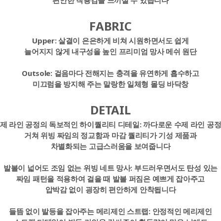
편안한 착용감을 느끼실 수 있습니다
FABRIC
Upper:
살결이 은은하게 비쳐 시원하면서도 쉽게
늘어지지 않게 내구성을 높인 프리미엄 망사 메쉬 원단
Outsole:
걸음마다 전해지는 충격을 유연하게 흡수하고
미끄럼을 방지해 주는 말랑한 일체형 몰딩 바닥창
DETAIL
제 라인 공정의 독보적인 하이퀄리티 디테일:
까다로운 수제 라인 공
거쳐 위빙 짜임의 정교함과 마감 퀄리티가 기성 제품과
차별화되는 고급스러움을 보여줍니다
발볼이 넓어도 조임 없는 위빙 네트 망사:
부드러우면서도 탄성 있는
짜임 패턴을 적용하여 걸을 때 발볼 퍼짐은 예쁘게 잡아주고
압박감 없이 굉장히 편안하게 안착됩니다
들뜸 없이 발등을 잡아주는 메리제인 스트랩:
안정적인 메리제인