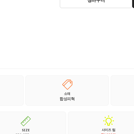
소재
합성피혁
사이즈 팁
SIZE