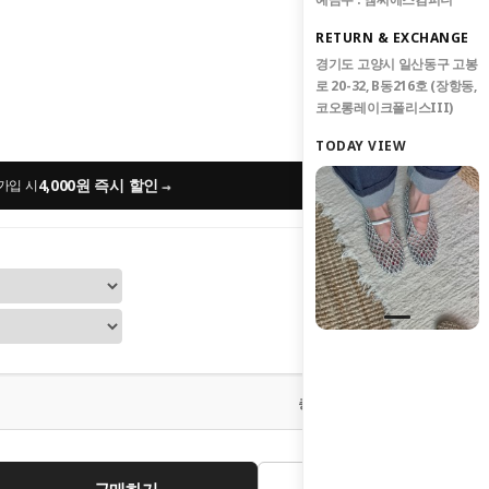
RETURN & EXCHANGE
경기도 고양시 일산동구 고봉
로 20-32, B동216호 (장항동,
코오롱레이크폴리스III)
TODAY VIEW
4,000원 즉시 할인
→
가입 시
0
원
총 상품 금액
구매하기
관심상품