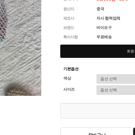
원산지
중국
제조사
자사 협력업체
브랜드
바이모구
특이사항
무료배송
회원
기본옵션
색상
사이즈
장바구니