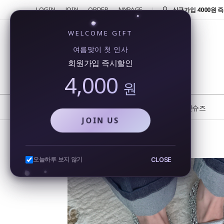
LOGIN
JOIN
ORDER
MYPAGE
반품 및 교환 신청시 
4000원!
신규가입 4000원 즉
WELCOME GIFT
회원가입시 4000원
여름맞이 첫 인사
행...
회원가입 즉시할인
카카오톡을 통해 실시
4,000
비...
원
또 오셨네요!! 단골 
반품 및 교환 신청시 
NEW
BEST
플랫슈즈
JOIN US
위빙 짜임 네트 망사 메리제인 플랫슈즈 여름 여성 발편한 단화
CLOSE
오늘하루 보지 않기