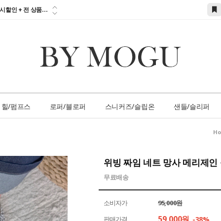
참고하세요!!!...
시할인 + 전 상품...
 즉시할인 쿠폰 발
간 1:1 상담 서
손님 서비스 쿠폰...
참고하세요!!!...
힐/펌프스
로퍼/블로퍼
스니커즈/슬립온
샌들/슬리퍼
H
위빙 짜임 네트 망사 메리제인
무료배송
소비자가
95,000원
59,000
원
판매가격
-38%