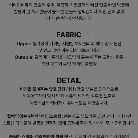
여리여리하게 연출해 주며, 유연하고 편안하게 빠진 발볼 라인 덕분에
발볼이 넓거나 발등이 높으신 분들도 압박감이나 끼임 전혀 없이
아주 편안하게 안착됩니다
FABRIC
Upper:
통기성이 뛰어난 시원한 하이퀄리티 메쉬 망사 원단
및 앞코 라인 이중 겹침 패브릭 배색
Outsole:
걸음마다 충격을 부드럽게 흡수해 주는 고탄성 완충
쿠션 패드와 슬림 일체형 플랫창
DETAIL
비침을 줄여주는 앞코 겹침 라인 : 앞
코 부분을 감각적으로
레이어드하여 망사 단화 특유의 발가락 실루엣 노출을
자연스럽게 커버하고 유니크함을 더했습니다.
헐떡임 없는 편안한 밴딩 스트랩 :
쫀쫀하고 부드러운 유연 밴딩 메리제인
스트랩 디테일이 발등을 안정감 있게 고정해 주어 탈착착이 무척 간편합니다.
슬림한 스퀘어 코와 편안한 발볼 핏 :
트렌디한 각코 쉐입으로 시각적인