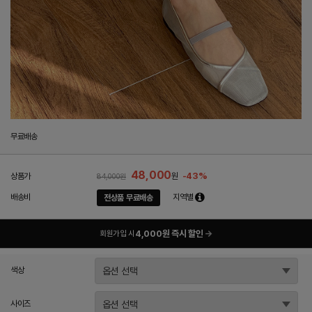
무료배송
48,000
-43%
상품가
원
84,000원
배송비
지역별
전상품 무료배송
4,000원 즉시 할인
→
회원가입 시
색상
사이즈