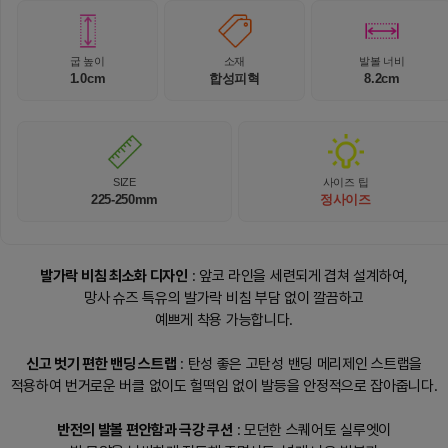
굽 높이
소재
발볼 너비
1.0cm
합성피혁
8.2cm
SIZE
사이즈 팁
225-250mm
정사이즈
발가락 비침 최소화 디자인
: 앞코 라인을 세련되게 겹쳐 설계하여,
망사 슈즈 특유의 발가락 비침 부담 없이 깔끔하고
예쁘게 착용 가능합니다.
신고 벗기 편한 밴딩 스트랩
: 탄성 좋은 고탄성 밴딩 메리제인 스트랩을
적용하여 번거로운 버클 없이도 헐떡임 없이 발등을 안정적으로 잡아줍니다.
반전의 발볼 편안함과 극강 쿠션
: 모던한 스퀘어토 실루엣이