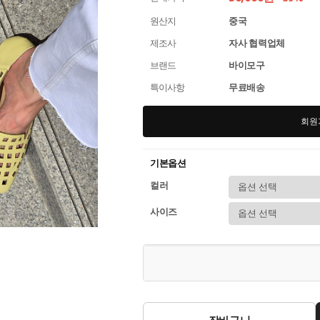
원산지
중국
제조사
자사 협력업체
브랜드
바이모구
특이사항
무료배송
회원
기본옵션
컬러
사이즈
장바구니