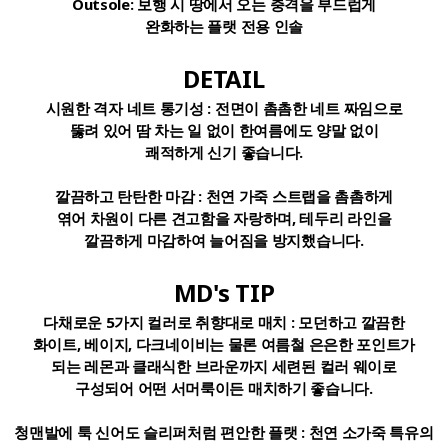
Outsole:
보행 시 땅에서 오는 충격을 부드럽게
완화하는 플랫 전용 인솔
DETAIL
시원한 격자 네트 통기성 :
전면이 촘촘한 네트 짜임으로
뚫려 있어 땀 차는 일 없이 한여름에도 양말 없이
쾌적하게 신기 좋습니다.
깔끔하고 탄탄한 마감
: 천연 가죽 스트랩을 촘촘하게
엮어 차원이 다른 견고함을 자랑하며, 테두리 라인을
깔끔하게 마감하여 늘어짐을 방지했습니다.
MD's TIP
다채로운 5가지 컬러로 취향대로 매치 :
모던하고 깔끔한
화이트, 베이지, 다크네이비는 물론 여름철 은은한 포인트가
되는 레몬과 클래식한 브라운까지 세련된 컬러 웨이로
구성되어 어떤 서머룩이든 매치하기 좋습니다.
청맨발에 툭 신어도 슬리퍼처럼 편안한 플랫 :
천연 소가죽 특유의