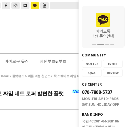
COMMUNITY
0
바이모구 옷장
레인부츠&부츠
NOTICE
EVENT
Q&A
REVIEW
Home
플랫슈즈
>
> 여름 여성 천연소가죽 스퀘어토 짜임 네트 로퍼 발편한 플랫
CS CENTER
070-7808-5737
 짜임 네트 로퍼 발편한 플랫
MON-FRI AM10~PM05
SAT,SUN,HOLIDAY OFF
BANK INFO
국민 469901-04-308106
예금주 : 엠씨에스컴퍼니