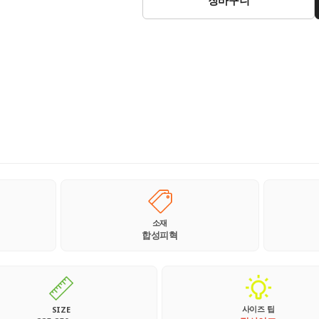
소재
합성피혁
사이즈 팁
SIZE