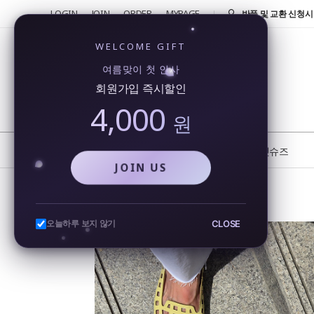
LOGIN
JOIN
ORDER
MYPAGE
반품 및 교환 신청시 
4000원!
신규가입 4000원 즉
WELCOME GIFT
회원가입시 4000원
여름맞이 첫 인사
행...
회원가입 즉시할인
카카오톡을 통해 실시
4,000
비...
원
또 오셨네요!! 단골 
반품 및 교환 신청시 
NEW
BEST
플랫슈즈
JOIN US
여름 여성 천연소가죽 스퀘어토 짜임 네트 로퍼 발편한 플랫
CLOSE
오늘하루 보지 않기