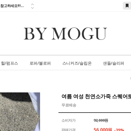
참고하세요!!!...
시할인 + 전 상품...
 즉시할인 쿠폰 발
간 1:1 상담 서
손님 서비스 쿠폰...
참고하세요!!!...
힐/펌프스
로퍼/블로퍼
스니커즈/슬립온
샌들/슬리퍼
여름 여성 천연소가죽 스퀘어토
무료배송
소비자가
92,000원
56,000
원
판매가격
-39%