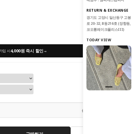
RETURN & EXCHANGE
경기도 고양시 일산동구 고봉
로 20-32, B동216호 (장항동,
코오롱레이크폴리스III)
TODAY VIEW
4,000원 즉시 할인
→
가입 시
0
원
총 상품 금액
구매하기
관심상품